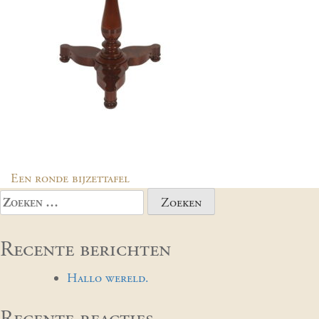
Bericht
Een ronde bijzettafel
navigatie
Zoeken
naar:
Recente berichten
Hallo wereld.
Recente reacties