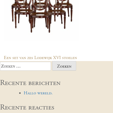
Bericht
Een set van zes Lodewijk XVI stoelen
navigatie
Zoeken
naar:
Recente berichten
Hallo wereld.
Recente reacties