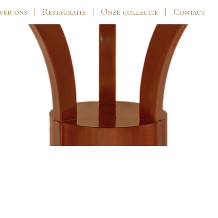
ver ons
Restauratie
Onze collectie
Contact
92