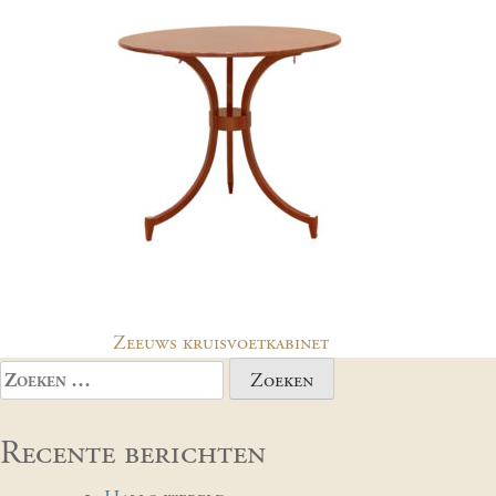
Bericht
Zeeuws kruisvoetkabinet
navigatie
Zoeken
naar:
Recente berichten