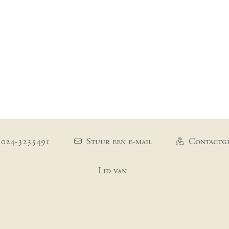
 024-3235491
Stuur een e-mail
Contactg
Lid van